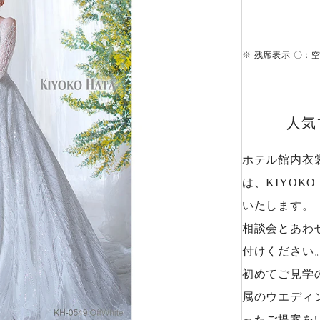
※
残席表示 〇：
人気
ホテル館内衣裳室
は、KIYOK
いたします。
相談会とあわ
付けください
初めてご見学
属のウエディ
ったご提案を