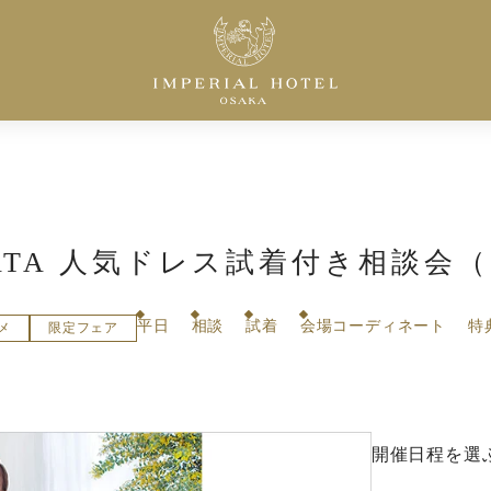
 HATA 人気ドレス試着付き相談会
平日
相談
試着
会場コーディネート
特
メ
限定フェア
開催日程を選