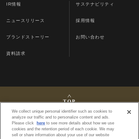
IR情報
サステナビリティ
ニュースリリース
採用情報
ブランドストーリー
お問い合わせ
資料請求
TOP
We collect unique personal identifier such as cookies to
analyze our traffic and to personalize content and ads.
Please click
here
to see more details about how we use
cookies and the retention period of each cookie. We may
法定公告
sell or share information about your use of our website