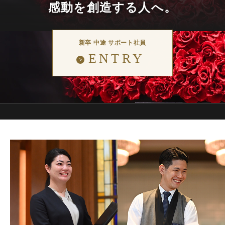
感
動
を
創
造
す
る
人
へ
。
新卒 中途 サポート社員
ENTRY