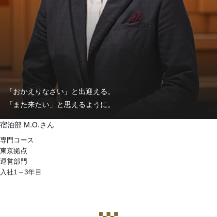
「おかえりなさい」と出迎える。
「また来たい」と思えるように。
宿泊部 M.O.さん
専門コース
東京拠点
運営部門
入社1～3年目