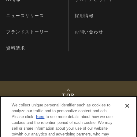
ニュースリリース
採用情報
ブランドストーリー
お問い合わせ
資料請求
TOP
We collect unique personal identifier such as cookies to
analyze our traffic and to personalize content and ads.
Please click
here
to see more details about how we use
cookies and the retention period of each cookie. We may
法定公告
sell or share information about your use of our website
プライバシーポリシー
to/with our analytics and advertising partners, who may