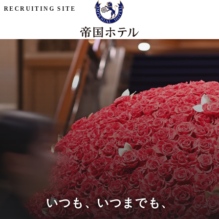
RECRUITING SITE
い
つ
も
、
い
つ
ま
で
も
、