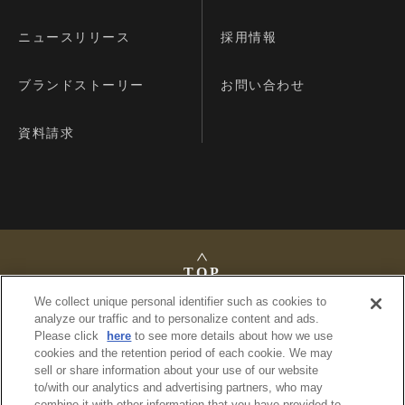
ニュースリリース
採用情報
ブランドストーリー
お問い合わせ
資料請求
TOP
We collect unique personal identifier such as cookies to
analyze our traffic and to personalize content and ads.
Please click
here
to see more details about how we use
cookies and the retention period of each cookie. We may
法定公告
sell or share information about your use of our website
プライバシーポリシー
to/with our analytics and advertising partners, who may
利用規約
combine it with other information that you have provided to