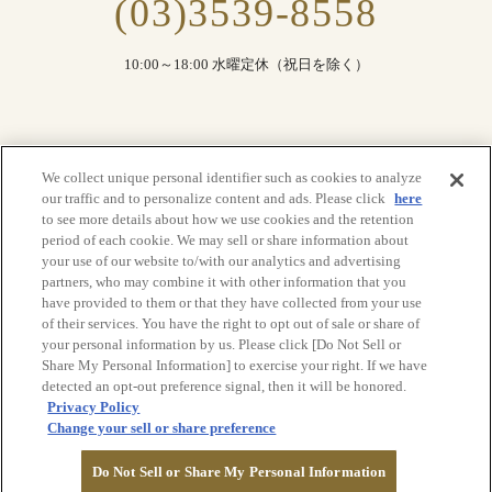
(03)3539-8558
10:00～18:00 水曜定休（祝日を除く）
We collect unique personal identifier such as cookies to analyze
our traffic and to personalize content and ads. Please click
here
TOP
to see more details about how we use cookies and the retention
period of each cookie. We may sell or share information about
your use of our website to/with our analytics and advertising
partners, who may combine it with other information that you
have provided to them or that they have collected from your use
帝国ホテル 東京 トップ
ニュース
アクセス
よくあるご質問
of their services. You have the right to opt out of sale or share of
プライバシーポリシー
利用規約
サイトマップ
your personal information by us. Please click [Do Not Sell or
Share My Personal Information] to exercise your right. If we have
detected an opt-out preference signal, then it will be honored.
© Imperial Hotel, Ltd.
Privacy Policy
Change your sell or share preference
Do Not Sell or Share My Personal Information
フェア予約
資料請求
お問い合わせ
MENU