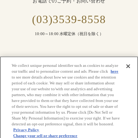
お電話でのご予約・お問い合わせ
(03)3539-8558
10:00～18:00 水曜定休（祝日を除く）
We collect unique personal identifier such as cookies to analyze
our traffic and to personalize content and ads. Please click
here
TOP
to see more details about how we use cookies and the retention
period of each cookie. We may sell or share information about
your use of our website to/with our analytics and advertising
partners, who may combine it with other information that you
have provided to them or that they have collected from your use
帝国ホテル 東京 トップ
ニュース
アクセス
よくあるご質問
of their services. You have the right to opt out of sale or share of
プライバシーポリシー
利用規約
サイトマップ
your personal information by us. Please click [Do Not Sell or
Share My Personal Information] to exercise your right. If we have
detected an opt-out preference signal, then it will be honored.
© Imperial Hotel, Ltd.
Privacy Policy
Change your sell or share preference