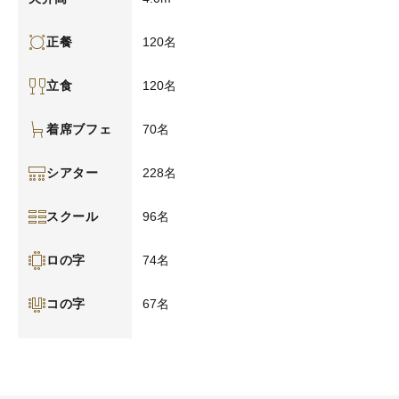
120名
正餐
120名
立食
70名
着席ブフェ
228名
シアター
96名
スクール
74名
ロの字
67名
コの字