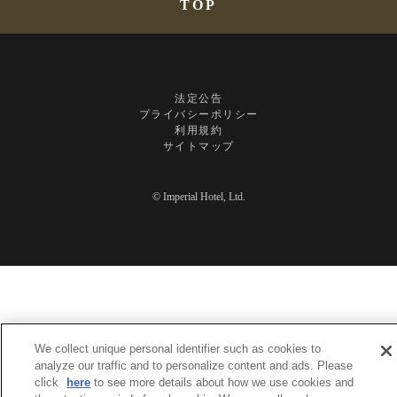
TOP
法定公告
プライバシーポリシー
利用規約
サイトマップ
© Imperial Hotel, Ltd.
We collect unique personal identifier such as cookies to
analyze our traffic and to personalize content and ads. Please
click
here
to see more details about how we use cookies and