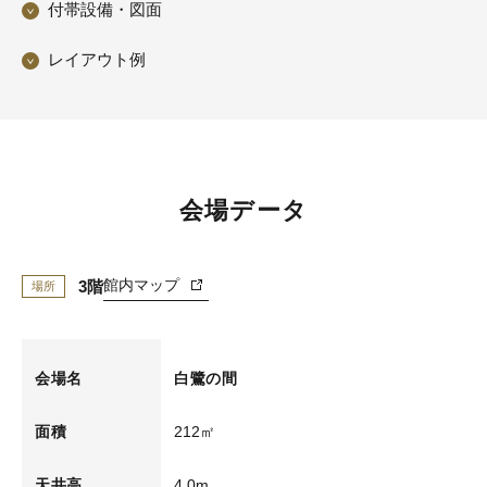
付帯設備・図面
レイアウト例
会場データ
館内マップ
3階
場所
会場名
白鷺の間
212㎡
面積
4.0m
天井高