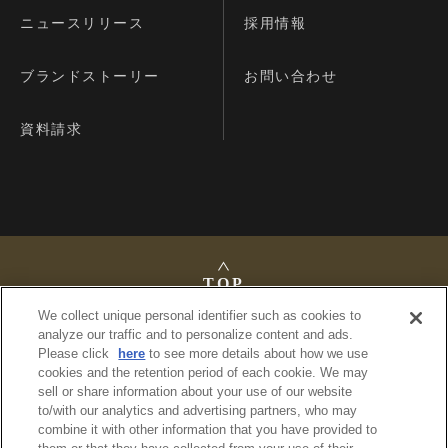
ニュースリリース
採用情報
ブランドストーリー
お問い合わせ
資料請求
TOP
We collect unique personal identifier such as cookies to
analyze our traffic and to personalize content and ads.
Please click
here
to see more details about how we use
cookies and the retention period of each cookie. We may
法定公告
sell or share information about your use of our website
プライバシーポリシー
to/with our analytics and advertising partners, who may
利用規約
combine it with other information that you have provided to
サイトマップ