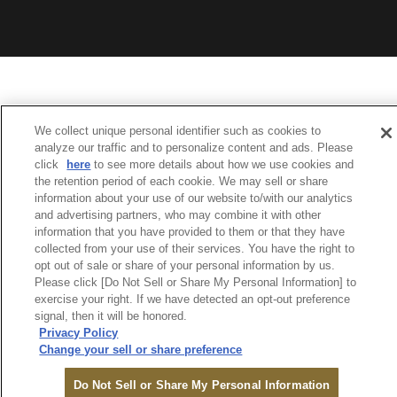
We collect unique personal identifier such as cookies to
analyze our traffic and to personalize content and ads. Please
click
here
to see more details about how we use cookies and
the retention period of each cookie. We may sell or share
information about your use of our website to/with our analytics
and advertising partners, who may combine it with other
information that you have provided to them or that they have
collected from your use of their services. You have the right to
opt out of sale or share of your personal information by us.
Please click [Do Not Sell or Share My Personal Information] to
exercise your right. If we have detected an opt-out preference
signal, then it will be honored.
Privacy Policy
Change your sell or share preference
オンライン
Do Not Sell or Share My Personal Information
ご予約
MENU
ログイン
検索
モール