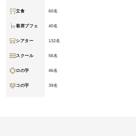
60名
立食
40名
着席ブフェ
132名
シアター
56名
スクール
46名
ロの字
39名
コの字