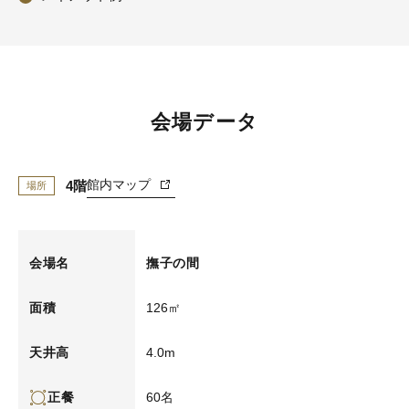
会場データ
館内マップ
4階
場所
会場名
撫子の間
126㎡
面積
4.0m
天井高
60名
正餐