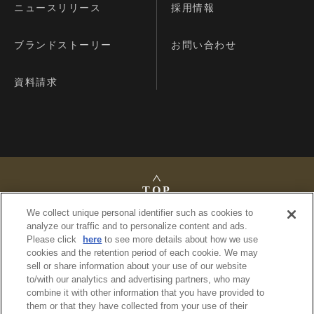
ニュースリリース
採用情報
ブランドストーリー
お問い合わせ
資料請求
TOP
We collect unique personal identifier such as cookies to
analyze our traffic and to personalize content and ads.
Please click
here
to see more details about how we use
cookies and the retention period of each cookie. We may
法定公告
sell or share information about your use of our website
プライバシーポリシー
to/with our analytics and advertising partners, who may
利用規約
combine it with other information that you have provided to
サイトマップ
them or that they have collected from your use of their