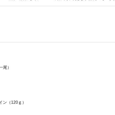
一尾）
イン（120ｇ）