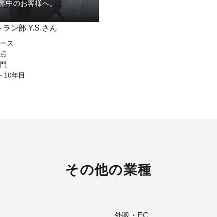
界中のお客様へ。
ラン部 Y.S.さん
ース
点
門
～10年目
その他の業種
外販・EC