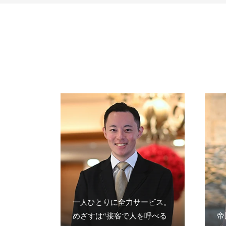
一人ひとりに全力サービス。
めざすは“接客で人を呼べる
帝