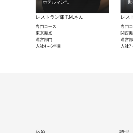
ホテルマン”。
世
レストラン部 T.M.さん
レスト
専門コース
専門コ
東京拠点
関西拠
運営部門
運営部
入社4～6年目
入社7
宿泊
調理