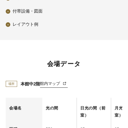
付帯設備・図面
レイアウト例
会場データ
館内マップ
本館中2階
場所
会場名
光の間
日光の間（前
月光の
室）
室）