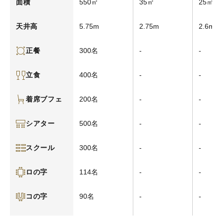
550㎡
35㎡
25㎡
面積
5.75m
2.75m
2.6m
天井高
300名
-
-
正餐
400名
-
-
立食
200名
-
-
着席ブフェ
500名
-
-
シアター
300名
-
-
スクール
114名
-
-
ロの字
90名
-
-
コの字