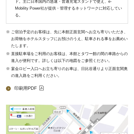
ド。主に日本国内の急速・普通充電スタンドで使え、e-
Mobility Power社が提供・管理するネットワークに対応してい
る。
※
ご宿泊予定のお客様は、先に本館正面玄関へお立ち寄りいただき、
お荷物をホテルスタッフにお預けのうえ、駐車される事をお薦めい
たします。
※
直接駐車場をご利用のお客様は、本館とタワー館の間の車路からの
進入が便利です。詳しくは以下の地図をご参照ください。
※
宴会ロビー入口へお立ち寄りのお車は、日比谷通りより正面玄関奥
の進入路をご利用ください。
印刷用PDF