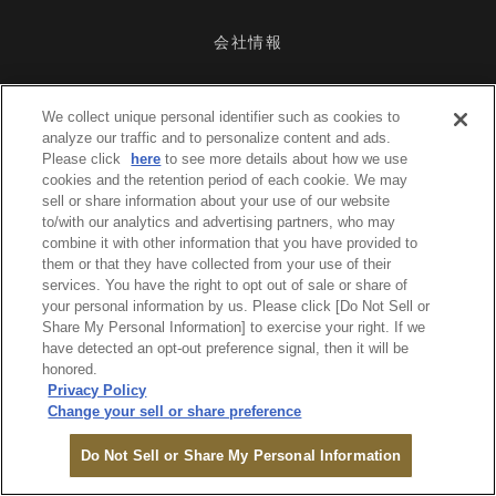
会社情報
IR情報
サステナビリティ
We collect unique personal identifier such as cookies to
analyze our traffic and to personalize content and ads.
Please click
here
to see more details about how we use
ニュースリリース
採用情報
cookies and the retention period of each cookie. We may
sell or share information about your use of our website
ブランドストーリー
お問い合わせ
to/with our analytics and advertising partners, who may
combine it with other information that you have provided to
them or that they have collected from your use of their
資料請求
services. You have the right to opt out of sale or share of
your personal information by us. Please click [Do Not Sell or
Share My Personal Information] to exercise your right. If we
have detected an opt-out preference signal, then it will be
honored.
Privacy Policy
Change your sell or share preference
オンライン
Do Not Sell or Share My Personal Information
ご予約
MENU
ログイン
検索
モール