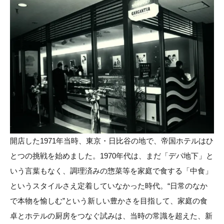
開店した1971年当時、東京・日比谷の地で、帝国ホテルはひ
とつの挑戦を始めました。1970年代は、まだ「デパ地下」と
いう言葉もなく、調理済みの惣菜等を家庭で食する「中食」
というスタイルさえ定着していなかった時代。“日常のなか
で本物を愉しむ”という新しい豊かさを目指して、家庭の食
卓とホテルの厨房をつなぐ試みは、当時の常識を超えた、新