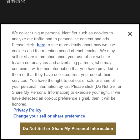
資料請求
We collect unique personal identifier such as cookies to
analyze our traffic and to personalize content and ads.
Please click
here
to see more details about how we use
cookies and the retention period of each cookie. We may
sell or share information about your use of our website
to/with our analytics and advertising partners, who may
combine it with other information that you have provided to
them or that they have collected from your use of their
services. You have the right to opt out of sale or share of
your personal information by us. Please click [Do Not Sell or
TOP
Share My Personal Information] to exercise your right. If we
have detected an opt-out preference signal, then it will be
honored.
Privacy Policy
Change your sell or share preference
法定公告
オンライン
Do Not Sell or Share My Personal Information
プライバシーポリシー
ご予約
MENU
ログイン
検索
モール
利用規約