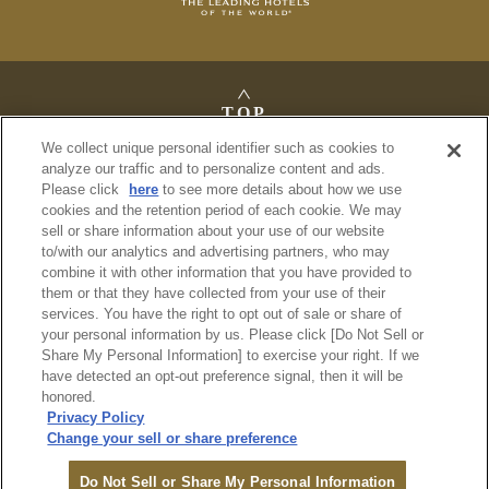
TOP
We collect unique personal identifier such as cookies to
analyze our traffic and to personalize content and ads.
Please click
here
to see more details about how we use
cookies and the retention period of each cookie. We may
法定公告
sell or share information about your use of our website
プライバシーポリシー
to/with our analytics and advertising partners, who may
利用規約
combine it with other information that you have provided to
サイトマップ
them or that they have collected from your use of their
services. You have the right to opt out of sale or share of
your personal information by us. Please click [Do Not Sell or
© Imperial Hotel, Ltd.
Share My Personal Information] to exercise your right. If we
have detected an opt-out preference signal, then it will be
honored.
Privacy Policy
Change your sell or share preference
オンライン
Do Not Sell or Share My Personal Information
ご予約
MENU
ログイン
検索