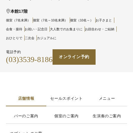
本館17階
個室（7名未満）
個室（7名～10名未満）
個室（10名～）
お子さまと
会食・接待
お祝い・記念日
大人数でのお集まりに
お顔合わせ・ご結納
おひとりで
二次会
カジュアルに
電話予約
オンライン予約
(03)3539-8186
店舗情報
セールスポイント
メニュー
バーのご案内
個室のご案内
生演奏のご案内