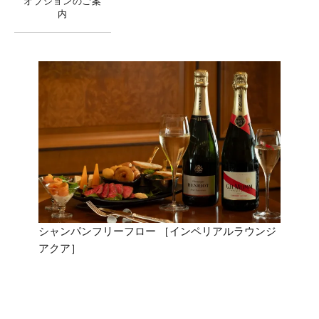
オプションのご案
内
シャンパンフリーフロー ［インペリアルラウンジ
イン
アクア］
ー