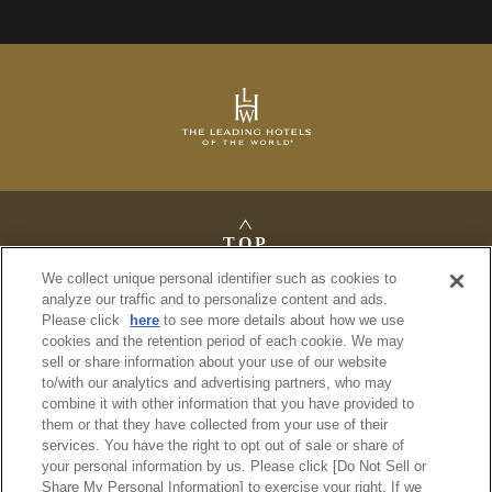
TOP
We collect unique personal identifier such as cookies to
analyze our traffic and to personalize content and ads.
Please click
here
to see more details about how we use
cookies and the retention period of each cookie. We may
法定公告
sell or share information about your use of our website
プライバシーポリシー
to/with our analytics and advertising partners, who may
利用規約
combine it with other information that you have provided to
サイトマップ
them or that they have collected from your use of their
services. You have the right to opt out of sale or share of
your personal information by us. Please click [Do Not Sell or
© Imperial Hotel, Ltd.
Share My Personal Information] to exercise your right. If we