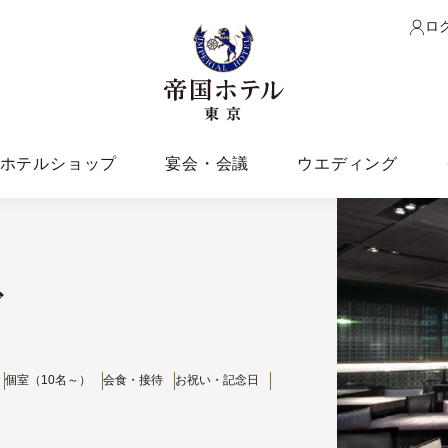
ロ
ホテルショップ
宴会・会議
ウエディング
ズ
個室（10名～）
会食・接待
お祝い・記念日