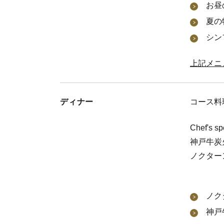
お昼
夏の
シン
上記メニ
ディナー
コース料
Chef's s
神戸牛炭火
ノクターン
ノク
神戸