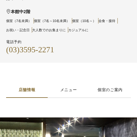
本館中2階
個室（7名未満）
個室（7名～10名未満）
個室（10名～）
会食・接待
お祝い・記念日
大人数でのお集まりに
カジュアルに
電話予約
(03)3595-2271
店舗情報
メニュー
個室のご案内